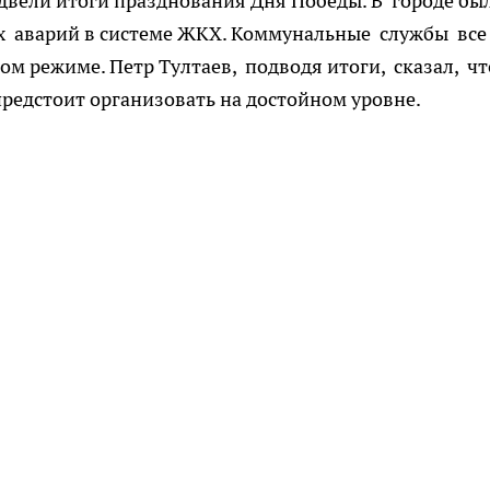
двели итоги празднования Дня Победы. В городе бы
х аварий в системе ЖКХ. Коммунальные службы все
м режиме. Петр Тултаев, подводя итоги, сказал, ч
редстоит организовать на достойном уровне.