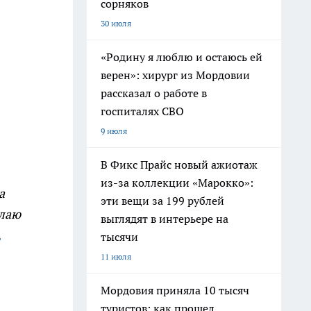
сорняков
30 июля
«Родину я люблю и остаюсь ей
верен»: хирург из Мордовии
рассказал о работе в
госпиталях СВО
9 июля
В Фикс Прайс новый ажиотаж
из-за коллекции «Марокко»:
а
эти вещи за 199 рублей
елаю
выглядят в интерьере на
,
тысячи
11 июля
Мордовия приняла 10 тысяч
туристов: как прошел