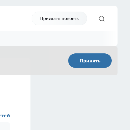
Прислать новость
Принять
стей