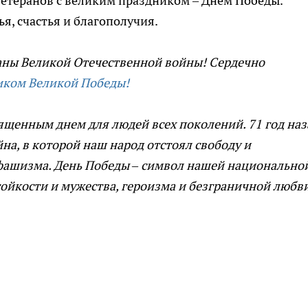
ветеранов с великим праздником – Днем Победы.
я, счастья и благополучия.
аны Великой Отечественной войны! Сердечно
ком Великой Победы!
вященным днем для людей всех поколений. 71 год наз
на, в которой наш народ отстоял свободу и
 фашизма. День Победы – символ нашей национально
тойкости и мужества, героизма и безграничной любви