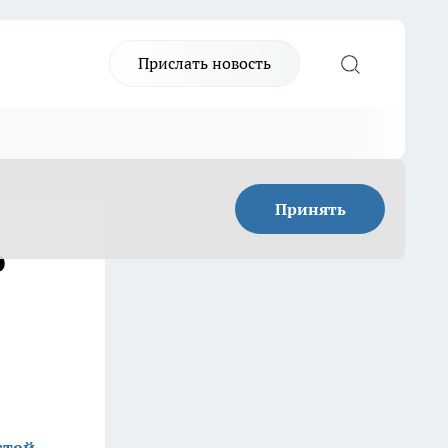
Прислать новость
Принять
ю
стей