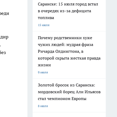
Саранске: 15 июля город встал
в очередях из-за дефицита
реди
топлива
15 июля
ндир
Почему родственники хуже
.
чужих людей: мудрая фраза
Ричарда Олдингтона, в
без
которой скрыта жесткая правда
жизни
9 июля
Золотой бросок из Саранска:
мордовский борец Али Ильясов
стал чемпионом Европы
8 июля