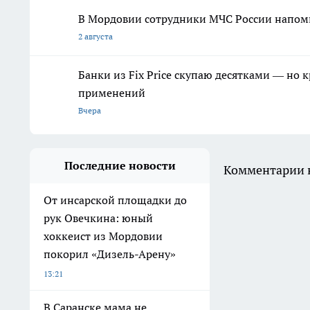
В Мордовии сотрудники МЧС России напомн
2 августа
Банки из Fix Price скупаю десятками — но 
применений
Вчера
Последние новости
Комментарии н
От инсарской площадки до
рук Овечкина: юный
хоккеист из Мордовии
покорил «Дизель-Арену»
13:21
В Саранске мама не