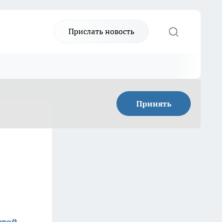
Прислать новость
Принять
стей