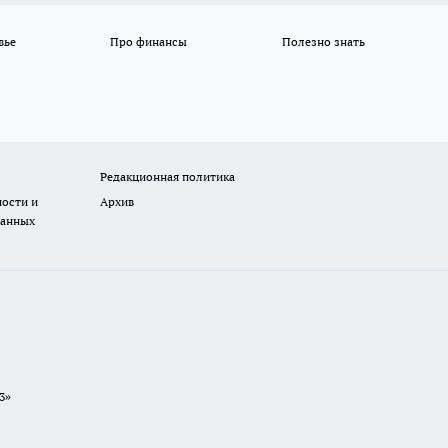
вье
Про финансы
Полезно знать
Редакционная политика
ости и
Архив
данных
3»