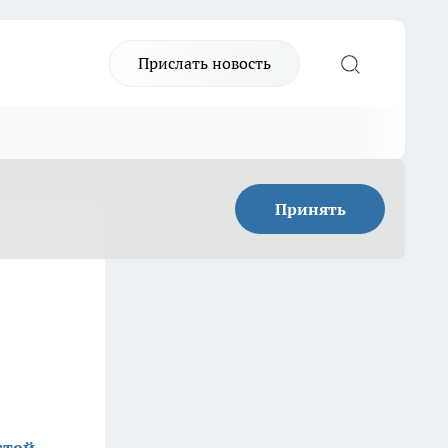
Прислать новость
Принять
стей